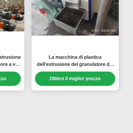
estrusione
La macchina di plastica
ore a vite
dell'estrusione del granulatore dei
fiocchi della bottiglia dell'ANIMALE
ezzo
DOMESTICO, ANIMALE
Ottieni il miglior prezzo
DOMESTICO ricicla l'espulsore
della pallina del film