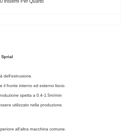
0 Insiemi Per Quarto
 Sprial
tà dell'estrusione.
il fronte interno ed esterno liscio.
 produzione spetta a 0.4-1.5m/min
 essere utilizzato nella produzione.
 superiore all'altra macchina comune.