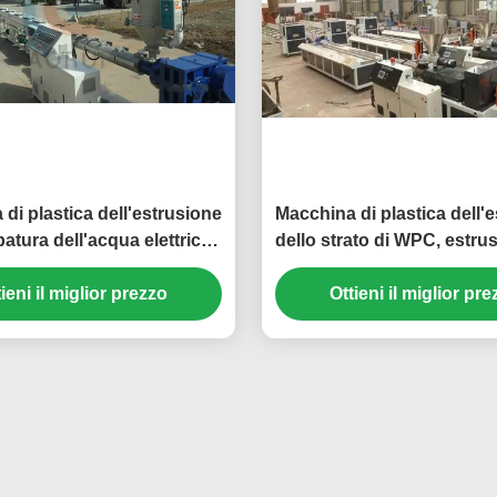
di plastica dell'estrusione
Macchina di plastica dell'
batura dell'acqua elettrica
dello strato di WPC, estrus
PE, espulsore del tubo di
gemellato conico
ieni il miglior prezzo
drenaggio dei pp
Ottieni il miglior pr