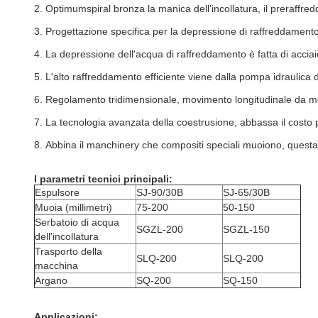
2.
Optimumspiral bronza la manica dell'incollatura, il preraffredda
3.
Progettazione specifica per la depressione di raffreddamento
4.
La depressione dell'acqua di raffreddamento è fatta di acciai
5.
L'alto raffreddamento efficiente viene dalla pompa idraulica di
6.
Regolamento tridimensionale, movimento longitudinale da m
7.
La tecnologia avanzata della coestrusione, abbassa il costo p
8.
Abbina il manchinery che compositi speciali muoiono, questa 
I parametri tecnici principali:
Espulsore
SJ-90/30B
SJ-65/30B
Muoia (millimetri)
75-200
50-150
Serbatoio di acqua
SGZL-200
SGZL-150
dell'incollatura
Trasporto della
SLQ-200
SLQ-200
macchina
Argano
SQ-200
SQ-150
Applicazioni: