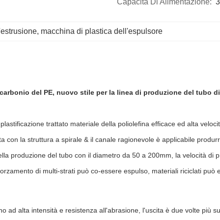
Capacità Di Alimentazione:
3
l'estrusione
, 
macchina di plastica dell'espulsore
carbonio del PE, nuovo stile per la linea di produzione del tubo di
plastificazione trattato materiale della poliolefina efficace ed alta veloci
con la struttura a spirale & il canale ragionevole è applicabile produrre 
ella produzione del tubo con il diametro da 50 a 200mm, la velocità di
afforzamento di multi-strati può co-essere espulso, materiali riciclati può
anno ad alta intensità e resistenza all'abrasione, l'uscita è due volte più