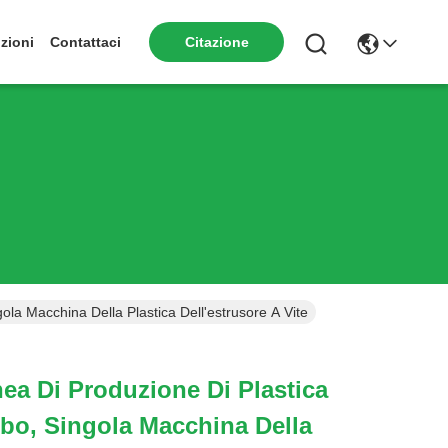
zioni
Contattaci
Citazione
ola Macchina Della Plastica Dell'estrusore A Vite
inea Di Produzione Di Plastica
bo, Singola Macchina Della