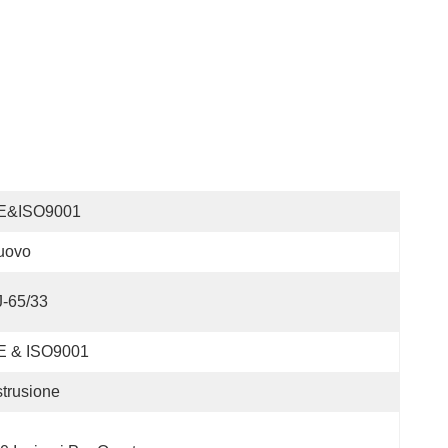
E&ISO9001
uovo
-65/33
E & ISO9001
trusione