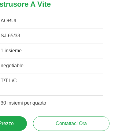
estrusore A Vite
AORUI
SJ-65/33
1 insieme
negotiable
T/T L/C
30 insiemi per quarto
 Prezzo
Contattaci Ora