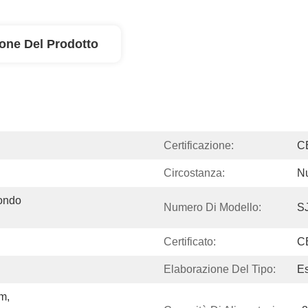
ione Del Prodotto
Certificazione:
C
Circostanza:
N
ondo 
Numero Di Modello:
SJ
Certificato:
C
Elaborazione Del Tipo:
Es
, 