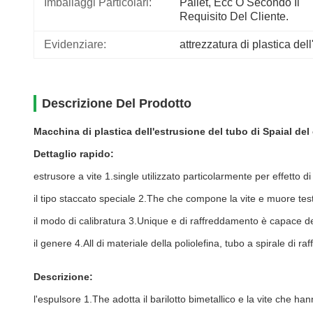
Imballaggi Particolari:
Pallet, Ecc O Secondo Il 
Requisito Del Cliente.
Evidenziare:
attrezzatura di plastica del
Descrizione Del Prodotto
Macchina di plastica dell'estrusione del tubo di Spaial del 
Dettaglio rapido:
estrusore a vite 1.single utilizzato particolarmente per effetto di 
il tipo staccato speciale 2.The che compone la vite e muore testa 
il modo di calibratura 3.Unique e di raffreddamento è capace d
il genere 4.All di materiale della poliolefina, tubo a spirale di r
Descrizione:
l'espulsore
1.The
adotta il barilotto bimetallico e la vite che h