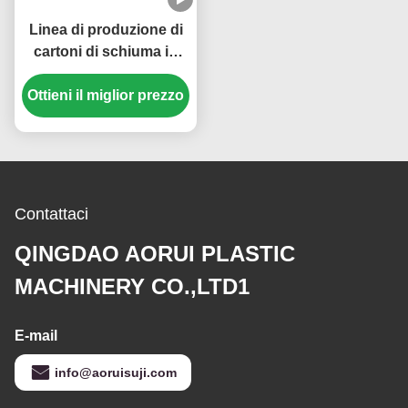
Linea di produzione di
cartoni di schiuma in
PVC Macchina per la
produzione di cartoni di
Ottieni il miglior prezzo
schiuma in PVC Celuka
Contattaci
QINGDAO AORUI PLASTIC
MACHINERY CO.,LTD1
E-mail
info@aoruisuji.com