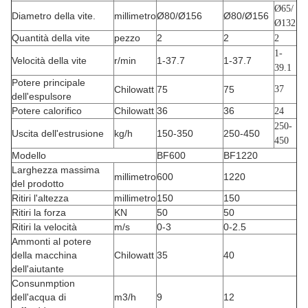
Ø65/
Diametro della vite.
millimetro
Ø80/Ø156
Ø80/Ø156
Ø132
Quantità della vite
pezzo
2
2
2
1-
Velocità della vite
r/min
1-37.7
1-37.7
39.1
Potere principale
Chilowatt
75
75
37
dell'espulsore
Potere calorifico
Chilowatt
36
36
24
250-
Uscita dell'estrusione
kg/h
150-350
250-450
450
Modello
BF600
BF1220
Larghezza massima
millimetro
600
1220
del prodotto
Ritiri l'altezza
millimetro
150
150
Ritiri la forza
KN
50
50
Ritiri la velocità
m/s
0-3
0-2.5
Ammonti al potere
della macchina
Chilowatt
35
40
dell'aiutante
Consunmption
dell'acqua di
m3/h
9
12