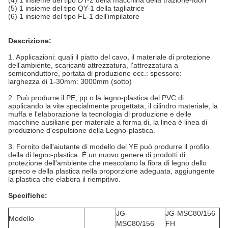
(4) 1 insieme del tipo DY-2 della macchina della trazione-fuori
(5) 1 insieme del tipo QY-1 della tagliatrice
(6) 1 insieme del tipo FL-1 dell'impilatore
Descrizione:
1. Applicazioni: quali il piatto del cavo, il materiale di protezione
dell'ambiente, scaricanti attrezzatura, l'attrezzatura a
semiconduttore, portata di produzione ecc.: spessore:
larghezza di 1-30mm: 3000mm (sotto)
2.
Può produrre il PE, pp o la legno-plastica del PVC di
applicando la vite specialmente progettata, il cilindro materiale, la
muffa e l'elaborazione la tecnologia di produzione e delle
macchine ausiliarie per materiale a forma di, la linea è linea di
produzione d'espulsione della Legno-plastica.
3.
Fornito dell'aiutante di modello del YE può produrre il profilo
della di legno-plastica. È un nuovo genere di prodotti di
protezione dell'ambiente che mescolano la fibra di legno dello
spreco e della plastica nella proporzione adeguata, aggiungente
la plastica che elabora il riempitivo.
Specifiche:
JG-
JG-MSC80/156-
Modello
MSC80/156
FH