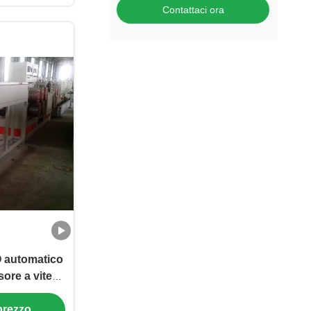
Contattaci ora
automatico
sore a vite
a banda il
 prezzo