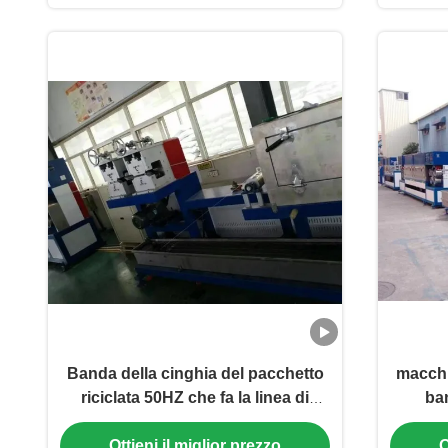
Banda della cinghia del pacchetto
macchi
riciclata 50HZ che fa la linea di
ba
produzione del nastro della cinghia
commu
Ottieni il miglior prezzo
O
dell'ANIMALE DOMESTICO della