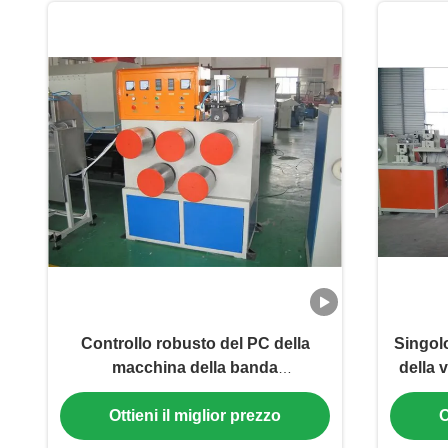
Controllo robusto del PC della
Singo
macchina della banda
della 
dell'ANIMALE DOMESTICO dei pp
380V
Ottieni il miglior prezzo
O
automatico pieno per il pacchetto