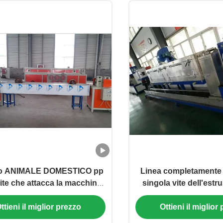
lo ANIMALE DOMESTICO pp
Linea completamente
vite che attacca la macchina
singola vite dell'estr
 50HZ 60kg/h della banda
banda della cinghia d
ttieni il miglior prezzo
Ottieni il miglior
DOMESTICO de