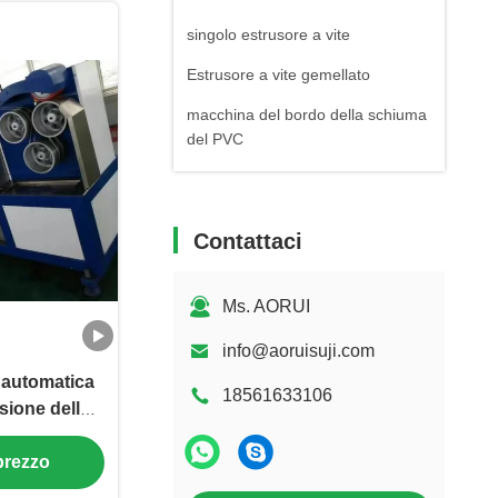
singolo estrusore a vite
Estrusore a vite gemellato
macchina del bordo della schiuma
del PVC
Macchina del bordo della schiuma
di WPC
Contattaci
Macchina di plastica dei granelli
reggette della macchina della
Ms. AORUI
banda
La colata soffiata lavora
info@aoruisuji.com
 automatica
18561633106
usione della
ell'ANIMALE
 prezzo
i pp