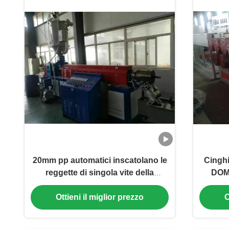
20mm pp automatici inscatolano le
Cinghi
reggette di singola vite della
DOME
macchina
macc
Ottieni il miglior prezzo
O