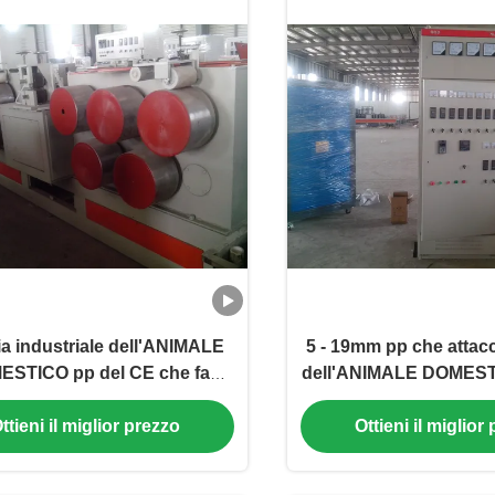
a industriale dell'ANIMALE
5 - 19mm pp che attacc
STICO pp del CE che fa
dell'ANIMALE DOMESTI
hine 0,5 - 2mm spessore
macchina della ban
ttieni il miglior prezzo
Ottieni il miglior
macchina