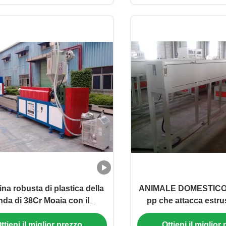
na robusta di plastica della
ANIMALE DOMESTICO 
nda di 38Cr Moaia con il
pp che attacca estru
tatore senza sosta dello
della macchina dell
ttieni il miglior prezzo
Ottieni il miglior
schermo
singolo